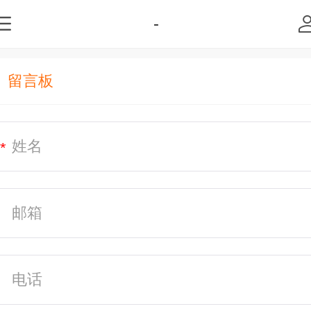
-
留言板
*